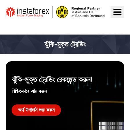
InstaForex যান
ঝুঁকি-মুক্ত ট্রেডিং
ঝুঁকি-মুক্ত ট্রেডিং রেকমেন্ড করুন!
নিশ্চিতভাবে আয় করুন
অর্থ উপার্জন শুরু করুন