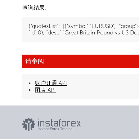
查询结果:
{"quotesList": [{"symbol":"EURUSD", "group"
"id":0}, "desc":"Great Britain Pound vs US Doll
请参阅
账户开通 API
图表 API