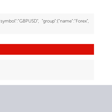
{"symbol":"GBPUSD", "group":{"name":"Forex",