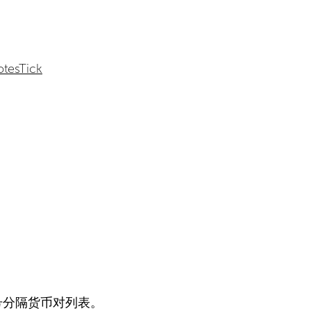
otesTick
号分隔货币对列表。