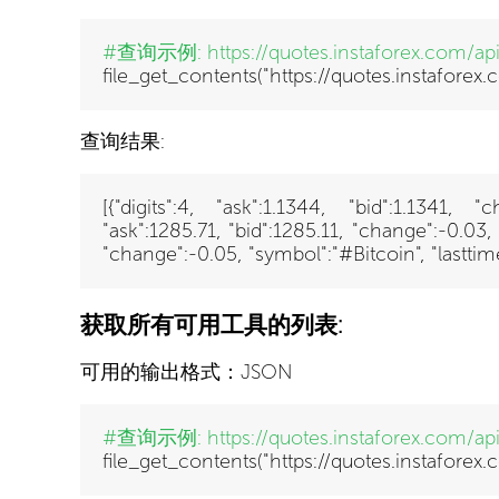
#查询示例:
https://quotes.instaforex.com/a
file_get_contents("https://quotes.instafore
查询结果:
[{"digits":4, "ask":1.1344, "bid":1.1341,
"ask":1285.71, "bid":1285.11, "change":-0.03
"change":-0.05, "symbol":"#Bitcoin", "lastt
获取所有可用工具的列表:
可用的输出格式：JSON
#查询示例:
https://quotes.instaforex.com/ap
file_get_contents("https://quotes.instaforex.