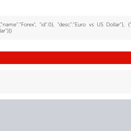
:{"name":"Forex", "id":0}, "desc":"Euro vs US Dollar"}, 
ar"}]}