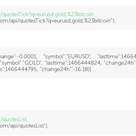
pi/quotesTick?q=eurusd,gold,%23bitcoin
x.com/api/quotesTick?q=eurusd,gold,%23bitcoin");
 "change":-0.0001, "symbol":"EURUSD", "lasttime":146
, "symbol":"GOLD", "lasttime":1466444824, "change24h":-4.
ime":1466444795, "change24h":-16.18}]
i/quotesList
com/api/quotesList")
;