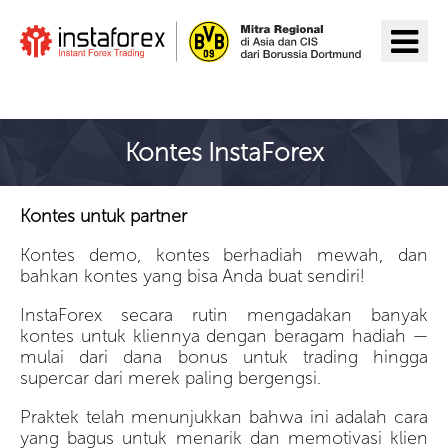
Pergi ke InstaForex
Kontes InstaForex
Kontes untuk partner
Kontes demo, kontes berhadiah mewah, dan
bahkan kontes yang bisa Anda buat sendiri!
InstaForex secara rutin mengadakan banyak
kontes untuk kliennya dengan beragam hadiah —
mulai dari dana bonus untuk trading hingga
supercar dari merek paling bergengsi.
Praktek telah menunjukkan bahwa ini adalah cara
yang bagus untuk menarik dan memotivasi klien