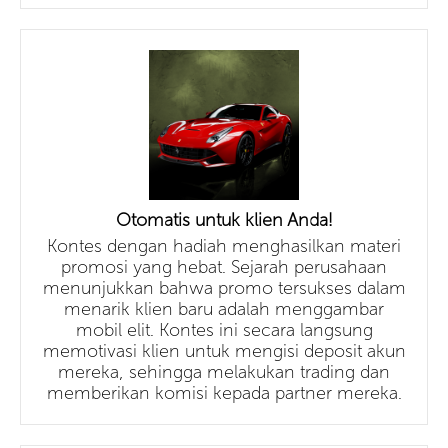
Otomatis untuk klien Anda!
Kontes dengan hadiah menghasilkan materi
promosi yang hebat. Sejarah perusahaan
menunjukkan bahwa promo tersukses dalam
menarik klien baru adalah menggambar
mobil elit. Kontes ini secara langsung
memotivasi klien untuk mengisi deposit akun
mereka, sehingga melakukan trading dan
memberikan komisi kepada partner mereka.