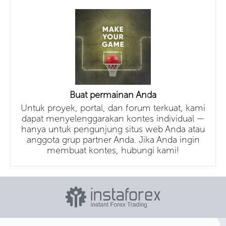
Buat permainan Anda
Untuk proyek, portal, dan forum terkuat, kami
dapat menyelenggarakan kontes individual —
hanya untuk pengunjung situs web Anda atau
anggota grup partner Anda. Jika Anda ingin
membuat kontes, hubungi kami!