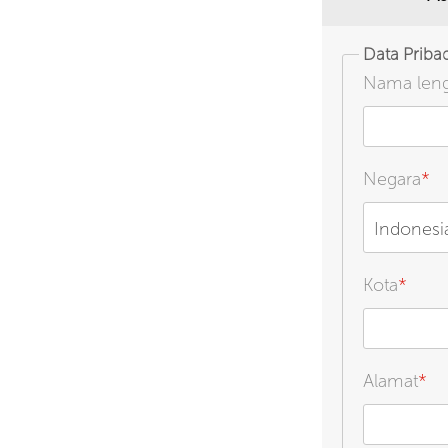
Data Priba
Nama len
Negara
*
Indonesi
Kota
*
Alamat
*