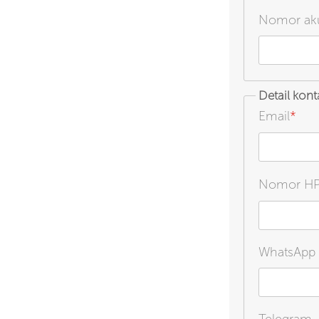
Nomor akun
Detail kont
Email
*
Nomor H
WhatsApp