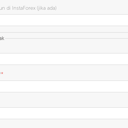
 di InstaForex (jika ada)
ak
P
*