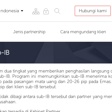
Indonesia
Hubungi kami
Jenis partnership
Cara mengundang klien
b-IB
am dua tingkat yang memberikan penghasilan langsung da
t sub-IB. Program ini memungkinkan sub-IB menerima ko
ip pada pasangan mata uang dan 20-26 pip pada Emas. 
 dari klien sub-IB tersebut.
idak dibagi antara sub-IB tersebut dan partner yang m
rusahaan.
tkan tersedia di
Kabinet Partner
.