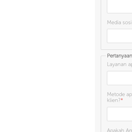
Media sosia
Pertanyaan 
Layanan a
Metode ap
klien?
*
Apakah And