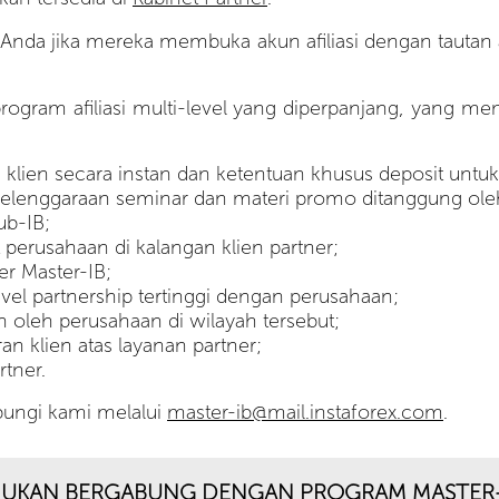
Anda jika mereka membuka akun afiliasi dengan tautan afi
 program afiliasi multi-level yang diperpanjang, yang 
un klien secara instan dan ketentuan khusus deposit untuk
nyelenggaraan seminar dan materi promo ditanggung ole
b-IB;
erusahaan di kalangan klien partner;
er Master-IB;
level partnership tertinggi dengan perusahaan;
 oleh perusahaan di wilayah tersebut;
 klien atas layanan partner;
tner.
bungi kami melalui
master-ib@mail.instaforex.com
.
JUKAN BERGABUNG DENGAN PROGRAM MASTER-