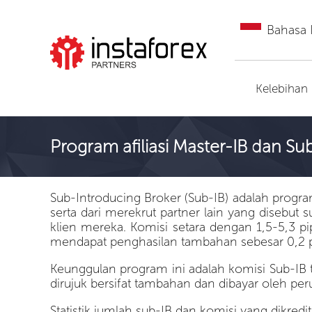
Bahasa 
Pergi ke InstaForex
Kelebihan
Program afiliasi Master-IB dan Su
Sub-Introducing Broker (Sub-IB) adalah progr
serta dari merekrut partner lain yang disebu
klien mereka. Komisi setara dengan 1,5-5,3 p
mendapat penghasilan tambahan sebesar 0,2 pip
Keunggulan program ini adalah komisi Sub-IB t
dirujuk bersifat tambahan dan dibayar oleh pe
Statistik jumlah sub-IB dan komisi yang dikredi